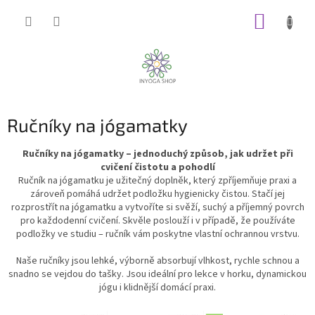
Přejít
NÁKUP
na
obsah
KOŠÍK
Ručníky na jógamatky
Ručníky na jógamatky – jednoduchý způsob, jak udržet při
cvičení čistotu a pohodlí
Ručník na jógamatku je užitečný doplněk, který zpříjemňuje praxi a
zároveň pomáhá udržet podložku hygienicky čistou. Stačí jej
rozprostřít na jógamatku a vytvoříte si svěží, suchý a příjemný povrch
pro každodenní cvičení. Skvěle poslouží i v případě, že používáte
podložky ve studiu – ručník vám poskytne vlastní ochrannou vrstvu.
Naše ručníky jsou lehké, výborně absorbují vlhkost, rychle schnou a
snadno se vejdou do tašky. Jsou ideální pro lekce v horku, dynamickou
jógu i klidnější domácí praxi.