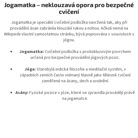
Jogamatka – neklouzavá opora pro bezpečné
cvičení
Jogamatka je speciální cvičební podložka navržená tak, aby při
provádění ásan zabránila klouzání rukou a nohou. Ačkoli nemá na
Wikipedii vlastní samostatnou stránku, bývá popisována v souvislosti s
jógou.
Jogamatka:
Cvičební podložka s protiskluzovým povrchem
určená pro bezpečné provádění jógových pozic.
Jóga:
Starobylá indická filozofie a meditační systém, v
západních zemích často vnímaný hlavně jako tělesné cvičení
zaměřené na ásany, dech a uvolnění.
Asány:
Fyzické pozice v józe, které se zpravidla provádějí právě
na jogamatce.