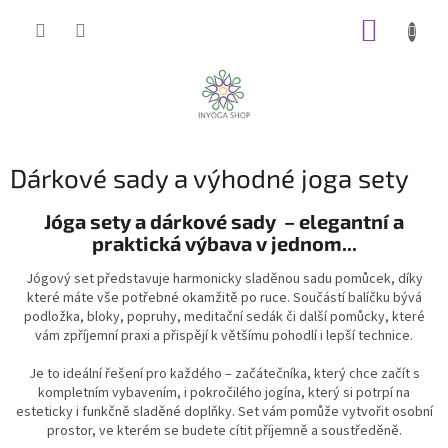
Přejít
NÁKUP
na
obsah
KOŠÍK
Dárkové sady a výhodné joga sety
Jóga sety a dárkové sady – elegantní a
praktická výbava v jednom...
Jógový set představuje harmonicky sladěnou sadu pomůcek, díky
které máte vše potřebné okamžitě po ruce. Součástí balíčku bývá
podložka, bloky, popruhy, meditační sedák či další pomůcky, které
vám zpříjemní praxi a přispějí k většímu pohodlí i lepší technice.
Je to ideální řešení pro každého – začátečníka, který chce začít s
kompletním vybavením, i pokročilého jogína, který si potrpí na
esteticky i funkčně sladěné doplňky. Set vám pomůže vytvořit osobní
prostor, ve kterém se budete cítit příjemně a soustředěně.